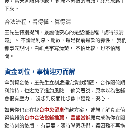
後，當天就順利撥款， 他原本緊皺的眉頭，終於放鬆了
下來。
合法流程，看得懂、算得清
王先生特別提到，最讓他安心的是整個過程「講得很清
楚」。 不論是利息、期數，還是提前還款的彈性， 我們
都事先說明，白紙黑字寫清楚， 不怕比較，也不怕詢
問。
資金到位，事情迎刃而解
拿到資金後，王先生立刻處理完貨款問題， 合作關係順
利維持，也避免了違約風險。 他笑著說，原本以為當舖
會很有壓力， 沒想到反而比想像中輕鬆、安心。
如果你也正在找
台中免留車
借款方案， 或想了解真正值
得信賴的
台中合法當舖推薦
，
昌盛當舖
願意成為你在關
鍵時刻的後盾。 有需要，隨時聯繫我們，讓困難不再拖