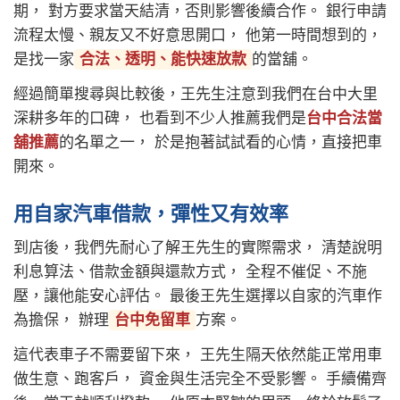
期， 對方要求當天結清，否則影響後續合作。 銀行申請
流程太慢、親友又不好意思開口， 他第一時間想到的，
是找一家
合法、透明、能快速放款
的當舖。
經過簡單搜尋與比較後，王先生注意到我們在台中大里
深耕多年的口碑， 也看到不少人推薦我們是
台中合法當
舖推薦
的名單之一， 於是抱著試試看的心情，直接把車
開來。
用自家汽車借款，彈性又有效率
到店後，我們先耐心了解王先生的實際需求， 清楚說明
利息算法、借款金額與還款方式， 全程不催促、不施
壓，讓他能安心評估。 最後王先生選擇以自家的汽車作
為擔保， 辦理
台中免留車
方案。
這代表車子不需要留下來， 王先生隔天依然能正常用車
做生意、跑客戶， 資金與生活完全不受影響。 手續備齊