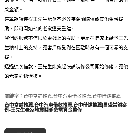
的價值，確保借款過程公正、透明，並提供了一個合理的借
款金額。
這筆款項使得王先生能夠不必等待保險賠償或其他金融援
助，即可開始他的老家透天重建。
我們的服務不僅限於金錢上的援助，更是在情感上給予王先
生精神上的支持，讓客戶感受到在困難時刻有一個可靠的支
援。
透過這次借款，王先生能夠趕快請裝修公司開始修繕，讓他
的老家趕快恢復。
關鍵字：
台中當舖推薦,台中汽車借款推薦,台中借錢推薦
台中當舖推薦,台中汽車借款推薦,台中借錢推薦|昌盛當舖案
例-王先生老家地震關係急需資金整修