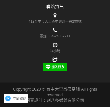
聯絡資訊
412台中市大里區中興路一段299號
電話 :
04-24962211
24小時
Copyright 2023 © 台中大里昌盛當舖 All rights
reserved.
立即聯絡
網頁設計：創八多媒體有限公司