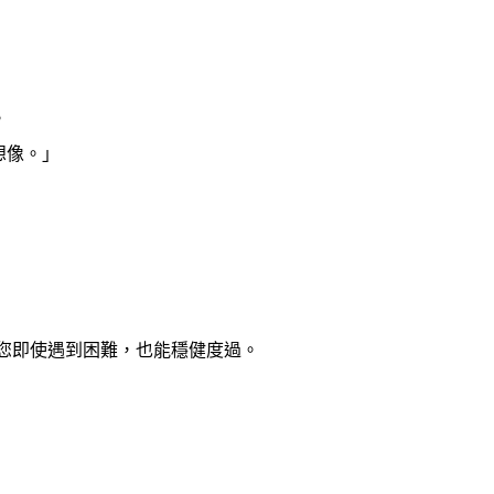
。
想像。」
您即使遇到困難，也能穩健度過。