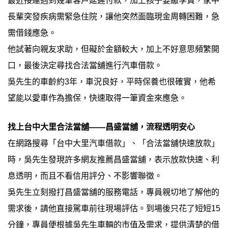
最近接連遇到幾筆客戶延遲付款，加上孩子要繳學費，家中
長輩突發疾病需緊急住院，讓他突然面臨現金周轉困難，急
需借錢應急。
他試著向親友求助，但礙於金額較大，加上不好意思頻繁開
口，最後決定尋找合法當舖進行汽車借款。
吳先生的車齡約3年，車況良好，平時保養也很確實，他希
望能以愛車作為擔保，快速取得一筆資金來應急。
找上台中大里合法當舖——昌盛當舖，流程透明安心
在網路搜尋「台中大里汽車借款」、「合法當舖快速放款」
時，吳先生發現許多網友推薦昌盛當舖，表示放款快速、利
息透明，而且不看信用評分、不影響聯徵。
吳先生立刻撥打昌盛當舖的服務電話，專員親切地了解他的
需求後，請他直接駕車前往現場評估。到場後只花了短短15
分鐘，專員便根據吳先生車輛的市值及需求，提供清楚的借